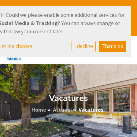
Terpstraat 36
020 - 41 007 40
Hi! Could we please enable some additional services for
1069 TV Amsterdam
Social Media & Tracking
? You can always change or
E-mailadres
withdraw your consent later.
Let me choose
I decline
That's ok
Vacatures
Home
»
Actueel
»
Vacatures