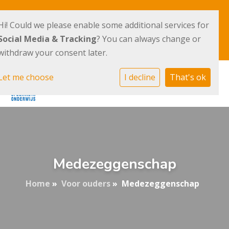
Terpstraat 36
020 - 41 007 40
Hi! Could we please enable some additional services for
1069 TV Amsterdam
Social Media & Tracking
? You can always change or
E-mailadres
withdraw your consent later.
Let me choose
I decline
That's ok
Medezeggenschap
Home
»
Voor ouders
»
Medezeggenschap