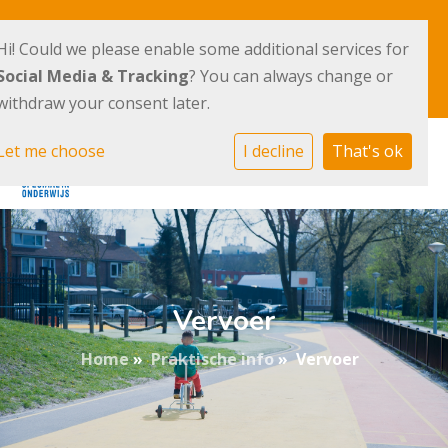
Terpstraat 36
020 - 41 007 40
Hi! Could we please enable some additional services for
1069 TV Amsterdam
Social Media & Tracking
? You can always change or
E-mailadres
withdraw your consent later.
Let me choose
I decline
That's ok
Vervoer
Home
»
Praktische info
»
Vervoer