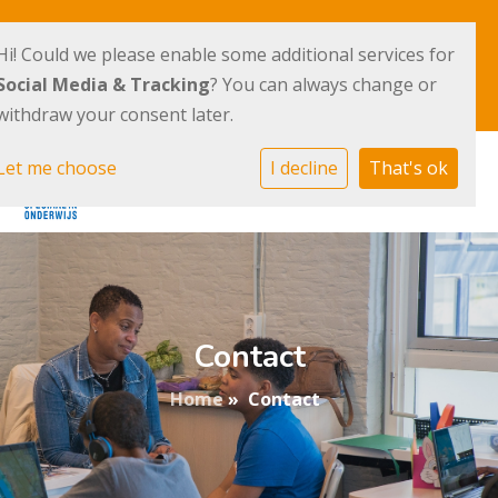
Terpstraat 36
020 - 41 007 40
Hi! Could we please enable some additional services for
1069 TV Amsterdam
Social Media & Tracking
? You can always change or
E-mailadres
withdraw your consent later.
Let me choose
I decline
That's ok
Contact
Home
»
Contact