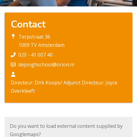
Contact
Terpstraat 36
1069 TV Amsterdam
020 - 41 007 40
dejonghschool@orion.nl
Directeur: Dirk Koops/ Adjunct Directeur: Joyce
Overkleeft
Do you want to load external content supplied by
Googlemaps
?